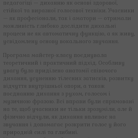
педагогіці — диханню як основі здорової,
стійкої та виразної голосової техніки. Учасники
— як професіонали, так і аматори — отримали
можливість глибоко дослідити дихальні
процеси не як автоматичну функцію, а як живу,
усвідомлену основу вокального звучання.
Програма майстер-класу поєднувала
теоретичний і практичний підхід. Особливу
увагу було приділено анатомії співочого
дихання, усуненню тілесних затисків, розвитку
відчуття внутрішньої опори, а також
поєднанню дихання з рухом, голосом і
музичною фразою. Всі вправи були спрямовані
на те, щоб учасники не тільки зрозуміли, але й
фізично відчули, як дихання впливає на
звучання і допомагає розкрити голос у його
природній силі та глибині.