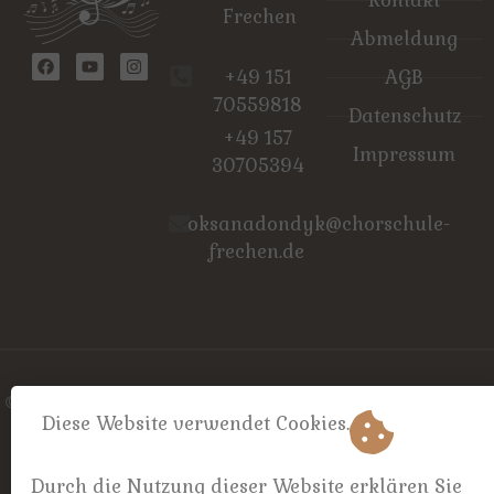
Kontakt
Frechen
Abmeldung
+49 151
AGB
70559818
Datenschutz
+49 157
Impressum
30705394
oksanadondyk@chorschule-
frechen.de
©
chorschule-frechen – 2026. All rights reserved
Diese Website verwendet Cookies.
Durch die Nutzung dieser Website erklären Sie